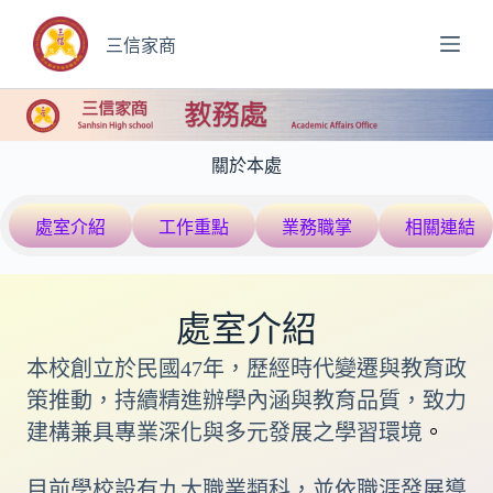
跳
至
三信家商
主
要
內
容
關於本處
處室介紹
工作重點
業務職掌
相關連結
處室介紹
本校創立於民國47年，歷經時代變遷與教育政
策推動，持續精進辦學內涵與教育品質，致力
建構兼具專業深化與多元發展之學習環境
。
目前學校設有九大職業類科，並依職涯發展導