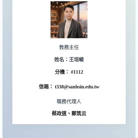
教務主任
姓名
：
王培峻
分機
：
#1112
信箱
：
t338@sanhsin.edu.tw
職務代理人
蔡政道、鄭筑云