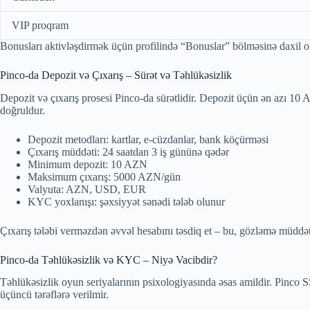
VIP proqram
Bonusları aktivləşdirmək üçün profilində “Bonuslar” bölməsinə daxil ol
Pinco-da Depozit və Çıxarış – Sürət və Təhlükəsizlik
Depozit və çıxarış prosesi Pinco-da sürətlidir. Depozit üçün ən azı 10 
doğruldur.
Depozit metodları: kartlar, e-cüzdanlar, bank köçürməsi
Çıxarış müddəti: 24 saatdan 3 iş gününə qədər
Minimum depozit: 10 AZN
Maksimum çıxarış: 5000 AZN/gün
Valyuta: AZN, USD, EUR
KYC yoxlanışı: şəxsiyyət sənədi tələb olunur
Çıxarış tələbi verməzdən əvvəl hesabını təsdiq et – bu, gözləmə müddə
Pinco-da Təhlükəsizlik və KYC – Niyə Vacibdir?
Təhlükəsizlik oyun seriyalarının psixologiyasında əsas amildir. Pinco S
üçüncü tərəflərə verilmir.