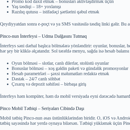
Promo kod daxil etmək – bonusları aktivləşdirmək üçün
Yaş təsdiqi – 18+ yoxlanışı
Razılıq qutusu – istifadəçi şərtlərini qəbul etmək
Qeydiyyatdan sonra e-poçt və ya SMS vasitəsilə təsdiq linki gəlir. Bu 
Pinco-nun İnterfeysi – Udma Dalğasını Tutmaq
İnterfeys səni dərhal başlıca bölmələrə yönləndirir: oyunlar, bonuslar,
hər şey bir kliklə əlçatandır. Sol tərəfdə menyu, sağda isə hesab balansı 
Oyun bölməsi – slotlar, canlı dilerlər, stolüstü oyunlar
Bonuslar bölməsi – xoş gəldin paketi və gündəlik promosyonlar
Hesab parametrləri – şəxsi məlumatları redaktə etmək
Dəstək – 24/7 canlı söhbət
Çıxarış və depozit səhifəsi – birbaşa giriş
İnterfeys həm kompüter, həm də mobil versiyada eyni dərəcədə hamardı
Pinco Mobil Tətbiqi – Seriyaları Cibində Daşı
Mobil tətbiq Pinco-nun əsas üstünlüklərindən biridir. O, iOS və Androi
tətbiq sayəsində hər yerdə oynaya bilərsən. Tətbiqi yükləmək üçün Pinc