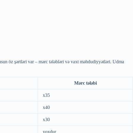
usun öz şərtləri var – mərc tələbləri və vaxt məhdudiyyətləri. Udma
Mərc tələbi
x35
x40
x30
yoxdur