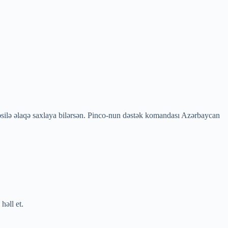
itəsilə əlaqə saxlaya bilərsən. Pinco-nun dəstək komandası Azərbaycan
həll et.