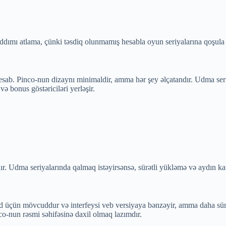
addımı atlama, çünki təsdiq olunmamış hesabla oyun seriyalarına qoşula
 hesab. Pinco-nun dizaynı minimaldir, amma hər şey əlçatandır. Udma seri
və bonus göstəriciləri yerləşir.
r. Udma seriyalarında qalmaq istəyirsənsə, sürətli yükləmə və aydın k
d üçün mövcuddur və interfeysi veb versiyaya bənzəyir, amma daha sürət
o-nun rəsmi səhifəsinə daxil olmaq lazımdır.