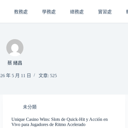
教務處
學務處
總務處
實習處
蔡 緒昌
26 年 5 月 11 日
文章: 525
未分類
Unique Casino Wins: Slots de Quick‑Hit y Acción en
Vivo para Jugadores de Ritmo Acelerado