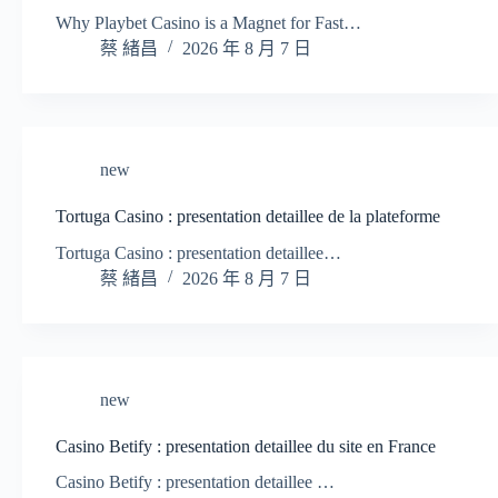
Why Playbet Casino is a Magnet for Fast…
蔡 緒昌
2026 年 8 月 7 日
new
Tortuga Casino : presentation detaillee de la plateforme
Tortuga Casino : presentation detaillee…
蔡 緒昌
2026 年 8 月 7 日
new
Casino Betify : presentation detaillee du site en France
Casino Betify : presentation detaillee …