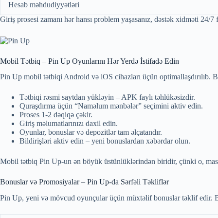
Hesab məhdudiyyətləri
Giriş prosesi zamanı hər hansı problem yaşasanız, dəstək xidməti 24/7 
Mobil Tətbiq – Pin Up Oyunlarını Hər Yerdə İstifadə Edin
Pin Up mobil tətbiqi Android və iOS cihazları üçün optimallaşdırılıb. B
Tətbiqi rəsmi saytdan yükləyin – APK faylı təhlükəsizdir.
Quraşdırma üçün “Naməlum mənbələr” seçimini aktiv edin.
Proses 1-2 dəqiqə çəkir.
Giriş məlumatlarınızı daxil edin.
Oyunlar, bonuslar və depozitlər tam əlçatandır.
Bildirişləri aktiv edin – yeni bonuslardan xəbərdar olun.
Mobil tətbiq Pin Up-un ən böyük üstünlüklərindən biridir, çünki o, masaü
Bonuslar və Promosiyalar – Pin Up-da Sərfəli Təkliflər
Pin Up, yeni və mövcud oyunçular üçün müxtəlif bonuslar təklif edir. 