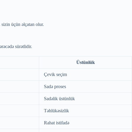
 sizin üçün əlçatan olur.
rəcədə sürətlidir.
Üstünlük
Çevik seçim
Sadə proses
Sadəlik üstünlük
Təhlükəsizlik
Rahat istifadə