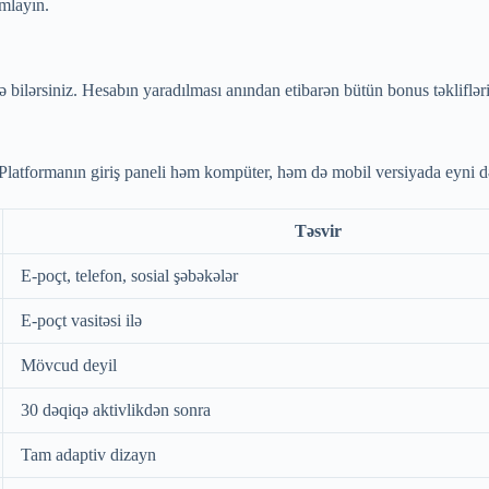
mlayın.
ə bilərsiniz. Hesabın yaradılması anından etibarən bütün bonus təklifləri
. Platformanın giriş paneli həm kompüter, həm də mobil versiyada eyni də
Təsvir
E-poçt, telefon, sosial şəbəkələr
E-poçt vasitəsi ilə
Mövcud deyil
30 dəqiqə aktivlikdən sonra
Tam adaptiv dizayn