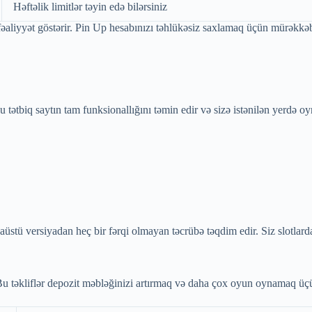
Həftəlik limitlər təyin edə bilərsiniz
fəaliyyət göstərir. Pin Up hesabınızı təhlükəsiz saxlamaq üçün mürəkkə
u tətbiq saytın tam funksionallığını təmin edir və sizə istənilən yerdə 
stü versiyadan heç bir fərqi olmayan təcrübə təqdim edir. Siz slotlardan
Bu təkliflər depozit məbləğinizi artırmaq və daha çox oyun oynamaq üçü