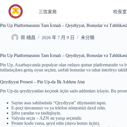
跳
至
三信家商
校長室
主
要
Pin Up Platformasının Tam İcmalı – Qeydiyyat, Bonuslar və Təhlükəs
內
容
蔡 緒昌
2026 年 7 月 9 日
未分類
Pin Up Platformasının Tam İcmalı – Qeydiyyat, Bonuslar və Təhlükəs
Pin Up, Azərbaycanda populyar olan onlayn qumar platformasıdır və bu 
istifadəçilərə geniş oyun seçimi, sərfəli bonuslar və rahat interfeys tək
Qeydiyyat Prosesi – Pin Up-da İlk Addımı Atın
Pin Up-da qeydiyyatdan keçmək üçün sadə addımları izləyin. Bu proses 
Saytın əsas səhifəsində “Qeydiyyat” düyməsini tapın.
E-poçt ünvanınızı və ya telefon nömrənizi daxil edin.
Şifrə yaradın və təsdiqləyin.
Valyuta seçin – AZN ən yaxşı seçimdir.
Promo kodu varsa, qeyd edin (əlavə bonus üçün).