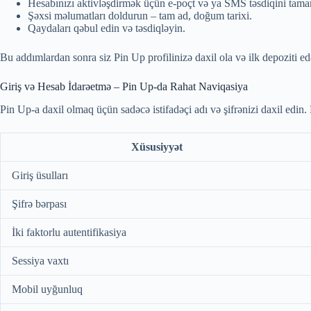
Hesabınızı aktivləşdirmək üçün e-poçt və ya SMS təsdiqini tama
Şəxsi məlumatları doldurun – tam ad, doğum tarixi.
Qaydaları qəbul edin və təsdiqləyin.
Bu addımlardan sonra siz Pin Up profilinizə daxil ola və ilk depoziti ed
Giriş və Hesab İdarəetmə – Pin Up-da Rahat Naviqasiya
Pin Up-a daxil olmaq üçün sadəcə istifadəçi adı və şifrənizi daxil edin
Xüsusiyyət
Giriş üsulları
Şifrə bərpası
İki faktorlu autentifikasiya
Sessiya vaxtı
Mobil uyğunluq