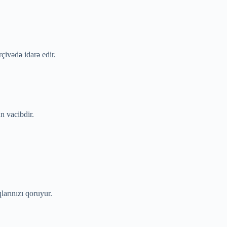
çivədə idarə edir.
n vacibdir.
larınızı qoruyur.