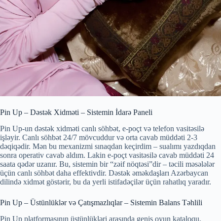
Pin Up – Dəstək Xidməti – Sistemin İdarə Paneli
Pin Up-un dəstək xidməti canlı söhbət, e-poçt və telefon vasitəsilə
işləyir. Canlı söhbət 24/7 mövcuddur və orta cavab müddəti 2-3
dəqiqədir. Mən bu mexanizmi sınaqdan keçirdim – sualımı yazdıqdan
sonra operativ cavab aldım. Lakin e-poçt vasitəsilə cavab müddəti 24
saata qədər uzanır. Bu, sistemin bir “zəif nöqtəsi”dir – təcili məsələlər
üçün canlı söhbət daha effektivdir. Dəstək əməkdaşları Azərbaycan
dilində xidmət göstərir, bu da yerli istifadəçilər üçün rahatlıq yaradır.
Pin Up – Üstünlüklər və Çatışmazlıqlar – Sistemin Balans Təhlili
Pin Up platformasının üstünlükləri arasında geniş oyun kataloqu,