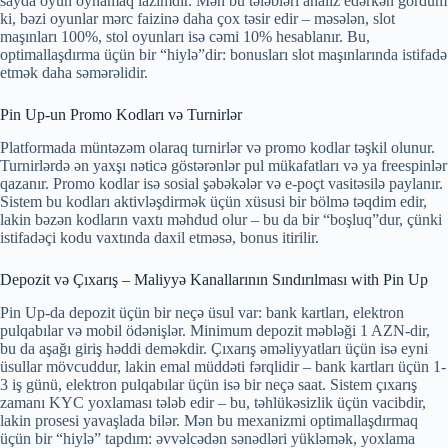
sayda oyun oynamaq lazımdır. Mən bu tələbləri analiz edərkən gördüm
ki, bəzi oyunlar mərc faizinə daha çox təsir edir – məsələn, slot
maşınları 100%, stol oyunları isə cəmi 10% hesablanır. Bu,
optimallaşdırma üçün bir “hiylə”dir: bonusları slot maşınlarında istifadə
etmək daha səmərəlidir.
Pin Up-un Promo Kodları və Turnirlər
Platformada müntəzəm olaraq turnirlər və promo kodlar təşkil olunur.
Turnirlərdə ən yaxşı nəticə göstərənlər pul mükafatları və ya freespinlər
qazanır. Promo kodlar isə sosial şəbəkələr və e-poçt vasitəsilə paylanır.
Sistem bu kodları aktivləşdirmək üçün xüsusi bir bölmə təqdim edir,
lakin bəzən kodların vaxtı məhdud olur – bu da bir “boşluq”dur, çünki
istifadəçi kodu vaxtında daxil etməsə, bonus itirilir.
Depozit və Çıxarış – Maliyyə Kanallarının Sındırılması with Pin Up
Pin Up-da depozit üçün bir neçə üsul var: bank kartları, elektron
pulqabılar və mobil ödənişlər. Minimum depozit məbləği 1 AZN-dir,
bu da aşağı giriş həddi deməkdir. Çıxarış əməliyyatları üçün isə eyni
üsullar mövcuddur, lakin emal müddəti fərqlidir – bank kartları üçün 1-
3 iş günü, elektron pulqabılar üçün isə bir neçə saat. Sistem çıxarış
zamanı KYC yoxlaması tələb edir – bu, təhlükəsizlik üçün vacibdir,
lakin prosesi yavaşlada bilər. Mən bu mexanizmi optimallaşdırmaq
üçün bir “hiylə” tapdım: əvvəlcədən sənədləri yükləmək, yoxlama