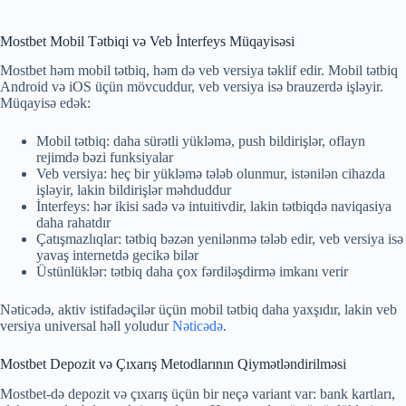
Mostbet Mobil Tətbiqi və Veb İnterfeys Müqayisəsi
Mostbet həm mobil tətbiq, həm də veb versiya təklif edir. Mobil tətbiq
Android və iOS üçün mövcuddur, veb versiya isə brauzerdə işləyir.
Müqayisə edək:
Mobil tətbiq: daha sürətli yükləmə, push bildirişlər, oflayn
rejimdə bəzi funksiyalar
Veb versiya: heç bir yükləmə tələb olunmur, istənilən cihazda
işləyir, lakin bildirişlər məhduddur
İnterfeys: hər ikisi sadə və intuitivdir, lakin tətbiqdə naviqasiya
daha rahatdır
Çatışmazlıqlar: tətbiq bəzən yenilənmə tələb edir, veb versiya isə
yavaş internetdə gecikə bilər
Üstünlüklər: tətbiq daha çox fərdiləşdirmə imkanı verir
Nəticədə, aktiv istifadəçilər üçün mobil tətbiq daha yaxşıdır, lakin veb
versiya universal həll yoludur
Nəticədə
.
Mostbet Depozit və Çıxarış Metodlarının Qiymətləndirilməsi
Mostbet-də depozit və çıxarış üçün bir neçə variant var: bank kartları,