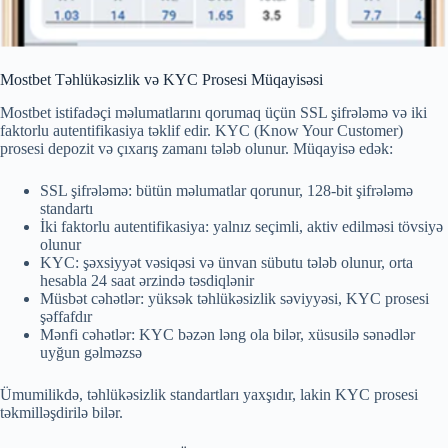
Mostbet Təhlükəsizlik və KYC Prosesi Müqayisəsi
Mostbet istifadəçi məlumatlarını qorumaq üçün SSL şifrələmə və iki
faktorlu autentifikasiya təklif edir. KYC (Know Your Customer)
prosesi depozit və çıxarış zamanı tələb olunur. Müqayisə edək:
SSL şifrələmə: bütün məlumatlar qorunur, 128-bit şifrələmə
standartı
İki faktorlu autentifikasiya: yalnız seçimli, aktiv edilməsi tövsiyə
olunur
KYC: şəxsiyyət vəsiqəsi və ünvan sübutu tələb olunur, orta
hesabla 24 saat ərzində təsdiqlənir
Müsbət cəhətlər: yüksək təhlükəsizlik səviyyəsi, KYC prosesi
şəffafdır
Mənfi cəhətlər: KYC bəzən ləng ola bilər, xüsusilə sənədlər
uyğun gəlməzsə
Ümumilikdə, təhlükəsizlik standartları yaxşıdır, lakin KYC prosesi
təkmilləşdirilə bilər.