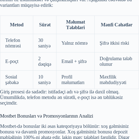
variantları müqayisə edirik:
Məlumat
Metod
Sürət
Mənfi Cəhətlər
Tələbləri
Telefon
30
Yalnız nömrə
Şifrə itkisi riski
nömrəsi
saniyə
2
Doğrulama tələb
E-poçt
Email + şifrə
dəqiqə
olunur
Sosial
10
Profil
Məxfilik
şəbəkə
saniyə
məlumatları
məhdudiyyəti
Giriş prosesi də sadədir: istifadəçi adı və şifrə ilə daxil olmaq.
Ümumilikdə, telefon metodu ən sürətli, e-poçt isə ən təhlükəsiz
seçimdir.
Mostbet Bonusları və Promosyonlarının Analizi
Mostbet-də bonuslar iki əsas kateqoriyaya bölünür: xoş gəlmisiniz
bonusu və davamlı promosyonlar. Xoş gəlmisiniz bonusu depozit
məbləğinin 100%-ni əhatə edir, lakin mərc tələbləri fərqlidir. Digər