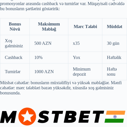
promosyonlar arasında cashback və turnirlər var. Müqayisəli cədvəldə
bu bonusların şərtlərini göstəririk:
Bonus
Maksimum
Mərc Tələbi
Müddət
Növü
Məbləğ
Xoş
500 AZN
x35
30 gün
gəlmisiniz
Cashback
10%
Yox
Həftəlik
Minimum
Həftə
Turnirlər
1000 AZN
depozit
sonu
Müsbət cəhətlər: bonusların müxtəlifliyi və yüksək məbləğlər. Mənfi
cəhətlər: mərc tələbləri bəzən yüksəkdir, xüsusilə xoş gəlmisiniz
bonusunda.