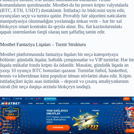
komandaların qurulmasıdır. Mostbet-də bu proses kripto valyutalarla
(BTC, ETH, USDT) dəstəklənir. İstifadəçi öz büdcəsini təyin edir,
oyunçuları seçir və turnirə qatılır. Provably fair alqoritmi nəticələrin
manipulyasiya olunmadığını yoxlamağa imkan verir – hər bir xal
blokçeyn smart kontraktı ilə qeydə alınır. Bu, fiat kazinolarındakı
qapalı sistemlərdən fərqli olaraq tam şəffaflıq təmin edir.
Mostbet Fantaziya Liqaları – Turnir Strukturu
Mostbet platformasında fantaziya liqaları bir neçə kateqoriyaya
bölünür: gündəlik liqalar, həftəlik çempionatlar və VIP turnirlər. Hər bir
liqada mükafat fondu kripto ilə ödənilir. Məsələn, gündəlik liqada ən
yaxşı 10 oyunçu BTC bonusları qazanır. Turnirlər futbol, basketbol,
tennis və kiberidman kimi populyar idman növlərini əhatə edir. Kripto
istifadəçiləri üçün əsas üstünlük – depozit və çıxarış əməliyyatlarının
sürəti (bir neçə dəqiqə ərzində blokçeyn təsdiqi).