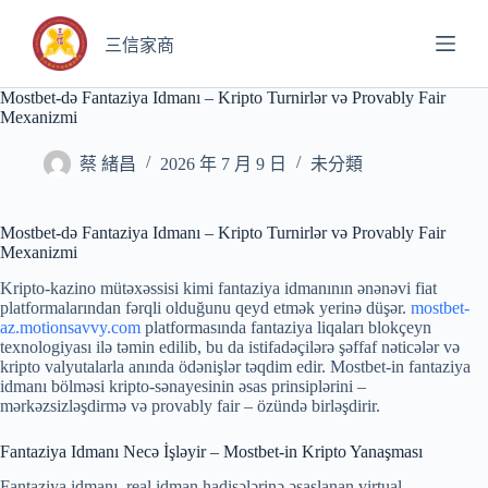
跳
至
三信家商
主
要
Mostbet-də Fantaziya Idmanı – Kripto Turnirlər və Provably Fair
Mexanizmi
內
容
蔡 緒昌
2026 年 7 月 9 日
未分類
Mostbet-də Fantaziya Idmanı – Kripto Turnirlər və Provably Fair
Mexanizmi
Kripto-kazino mütəxəssisi kimi fantaziya idmanının ənənəvi fiat
platformalarından fərqli olduğunu qeyd etmək yerinə düşər.
mostbet-
az.motionsavvy.com
platformasında fantaziya liqaları blokçeyn
texnologiyası ilə təmin edilib, bu da istifadəçilərə şəffaf nəticələr və
kripto valyutalarla anında ödənişlər təqdim edir. Mostbet-in fantaziya
idmanı bölməsi kripto-sənayesinin əsas prinsiplərini –
mərkəzsizləşdirmə və provably fair – özündə birləşdirir.
Fantaziya Idmanı Necə İşləyir – Mostbet-in Kripto Yanaşması
Fantaziya idmanı, real idman hadisələrinə əsaslanan virtual