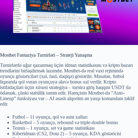
Mostbet Fantaziya Turnirləri – Strateji Yanaşma
Turnirlərdə uğur qazanmaq üçün idman statistikasını və kripto bazarı
trendlərini birləşdirmək lazımdır. Mostbet-də real vaxt rejimində
oyunçu göstəriciləri (xal, faul, dəqiqə) göstərilir. Məsələn, futbol
liqasında qol vuran oyunçuya əlavə bonus xal verilir. Kripto
istifadəçiləri üçün xüsusi strategiya – turnirə giriş haqqını USDT ilə
ödəmək, çünki stabillik təmin edir. Həmçinin Mostbet-də “Auto-
Lineup” funksiyası var – AI əsaslı alqoritm ən yaxşı komandanı təklif
edir.
Futbol – 11 oyunçu, qol və asist xalları
Basketbol – 5 oyunçu, rebound və triple-double bonus
Tennis – 1 oyunçu, set və game statistikası
Kiberidman (CS2, Dota 2) – 5 oyunçu, KDA göstəricisi