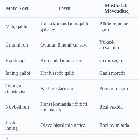
Mostbet-də
Mərc Növü
Təsvir
Mövcudluq
Hansı komandanın qalib
Bütün oyunlar
Matç qalibi
gələcəyi
üçün
Yüksək
Ümumi run
Oyunun ümumi xal sayı
əmsallarla
Handikap
Komandalar arası fərq
Geniş seçim
İnning qalibi
Hər hissədə qalib
Canlı mərcdə
Oyunçu
Fərdi göstəricilər
Premium üçün
statistikası
Hansı komanda növbəti
Növbəti run
Real vaxtda
xalı alacaq
Ekstra
Əlavə hissələrdə nəticə
Bəzi oyunlarda
inning