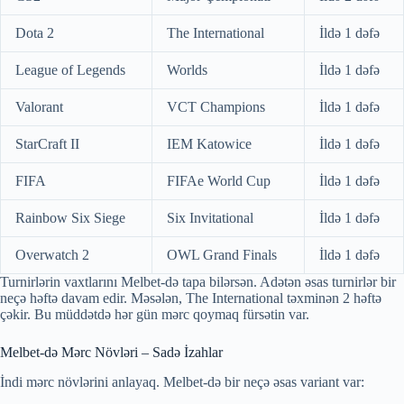
Dota 2
The International
İldə 1 dəfə
League of Legends
Worlds
İldə 1 dəfə
Valorant
VCT Champions
İldə 1 dəfə
StarCraft II
IEM Katowice
İldə 1 dəfə
FIFA
FIFAe World Cup
İldə 1 dəfə
Rainbow Six Siege
Six Invitational
İldə 1 dəfə
Overwatch 2
OWL Grand Finals
İldə 1 dəfə
Turnirlərin vaxtlarını Melbet-də tapa bilərsən. Adətən əsas turnirlər bir
neçə həftə davam edir. Məsələn, The International təxminən 2 həftə
çəkir. Bu müddətdə hər gün mərc qoymaq fürsətin var.
Melbet-də Mərc Növləri – Sadə İzahlar
İndi mərc növlərini anlayaq. Melbet-də bir neçə əsas variant var: