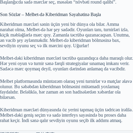
Başlanğıcda sadə mərclər seç, məsələn “növbəti round qalibi”.
Son Sözlər – Melbet-də Kiberidman Səyahətinə Başla
Kiberidman mərcləri sənin üçün yeni bir dünya ola bilər. Amma
narahat olma, Melbet-də hər şey sadədir. Oyunları tanı, turnirləri izlə,
kiçik məbləğlərlə mərc qoy. Zamanla təcrübə qazanacaqsan. Unutma,
ən vacib şey əylənməkdir. Melbet-də kiberidman bölməsinə bax,
sevdiyin oyunu seç və ilk mərcini qoy. Uğurlar!
Melbet-dəki kiberidman mərcləri təcrübə qazandıqca daha maraqlı olur.
Hər yeni oyun və turnir sənə fərqli strategiyalar sınamaq imkanı verir.
Sadəcə mərc qoymaq deyil, oyunları dərindən anlamaq da vacibdir.
Melbet platformasında müntəzəm olaraq yeni turnirlər və matçlar əlavə
olunur. Bu səbəbdən kiberidman bölməsini mütəmadi yoxlamaq
faydalıdır. Beləliklə, hər zaman ən son hadisələrdən xəbərdar ola
bilərsən.
Kiberidman mərcləri dünyasında öz yerini tapmaq üçün tədricən irəlilə.
Melbet-dəki geniş seçim və sadə interfeys sayəsində bu proses daha
rahat keçir. İndi sənə qalır sevdiyin oyunu seçib ilk addımı atmaq.