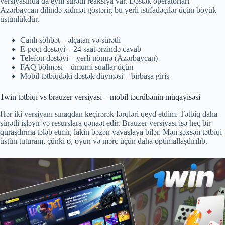
versiyasında da eyni sürətli reaksiya var. Dəstək operatorları
Azərbaycan dilində xidmət göstərir, bu yerli istifadəçilər üçün böyük
üstünlükdür.
Canlı söhbət – əlçatan və sürətli
E-poçt dəstəyi – 24 saat ərzində cavab
Telefon dəstəyi – yerli nömrə (Azərbaycan)
FAQ bölməsi – ümumi suallar üçün
Mobil tətbiqdəki dəstək düyməsi – birbaşa giriş
1win tətbiqi vs brauzer versiyası – mobil təcrübənin müqayisəsi
Hər iki versiyanı sınaqdan keçirərək fərqləri qeyd etdim. Tətbiq daha
sürətli işləyir və resurslara qənaət edir. Brauzer versiyası isə heç bir
quraşdırma tələb etmir, lakin bəzən yavaşlaya bilər. Mən şəxsən tətbiqi
üstün tuturam, çünki o, oyun və mərc üçün daha optimallaşdırılıb.