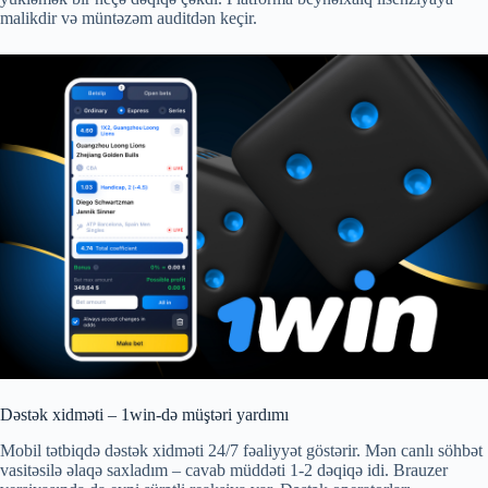
malikdir və müntəzəm auditdən keçir.
Dəstək xidməti – 1win-də müştəri yardımı
Mobil tətbiqdə dəstək xidməti 24/7 fəaliyyət göstərir. Mən canlı söhbət
vasitəsilə əlaqə saxladım – cavab müddəti 1-2 dəqiqə idi. Brauzer