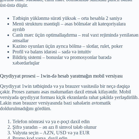
üst-üstə düşür.
Tətbiqin yüklənmə sürəti yüksək – orta hesabla 2 saniyə
Menü strukturu məntiqli – əsas bölmələr alt kateqoriyalara
ayrılıb
Canlı mərc üçün optimallaşdırma – real vaxt rejimində yenilənən
əmsallar
Kazino oyunları üçün ayrıca bölmə – slotlar, rulet, poker
Profil və balans idarəsi – sadə və intuitiv
Bildiriş sistemi – bonuslar və promosyonlar barədə
xəbərdarlıqlar
Qeydiyyat prosesi – 1win-də hesab yaratmağın mobil versiyası
Qeydiyyat 1win tətbiqində və ya brauzer vasitəsilə bir neçə dəqiqə
çəkir. Proses zamanı əsas məlumatları daxil etmək kifayətdir. Mobil
versiyada qeydiyyat forması kiçik ekranlarda rahat şəkildə yerləşdirilib.
Lakin mən brauzer versiyasında bəzi sahələrin avtomatik
doldurulmadığını gördüm.
Telefon nömrəsi və ya e-poçt daxil edin
Şifrə yaradın – ən azı 8 simvol tələb olunur
Valyuta seçin – AZN, USD və ya EUR
Promo kod varsa, daxil edin