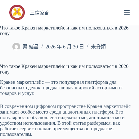
跳
至
三信家商
主
要
Что такое Кракен маркетплейс и как им пользоваться в 2026
году
內
容
蔡 緒昌
2026 年 6 月 30 日
未分類
Что такое Кракен маркетплейс и как им пользоваться в 2026
году
Кракен маркетплейс — это популярная платформа для
безопасных сделок, предлагающая широкий ассортимент
товаров и услуг.
В современном цифровом пространстве Кракен маркетплейс
занимает особое место среди аналогичных платформ. Его
популярность обусловлена надежностью, анонимностью и
удобством использования. В этой статье разберемся, как
работает сервис и какие преимущества он предлагает
пользователям.