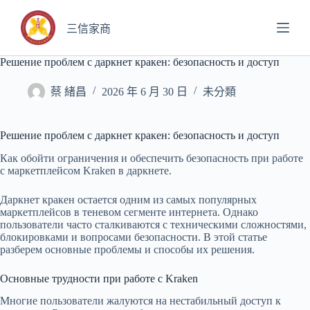
跳
至
三信家商
主
要
Решение проблем с даркнет кракен: безопасность и доступ
內
容
蔡 緒昌
2026 年 6 月 30 日
未分類
Решение проблем с даркнет кракен: безопасность и доступ
Как обойти ограничения и обеспечить безопасность при работе
с маркетплейсом Kraken в даркнете.
Даркнет кракен остается одним из самых популярных
маркетплейсов в теневом сегменте интернета. Однако
пользователи часто сталкиваются с техническими сложностями,
блокировками и вопросами безопасности. В этой статье
разберем основные проблемы и способы их решения.
Основные трудности при работе с Kraken
Многие пользователи жалуются на нестабильный доступ к