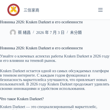
跳
至
三信家商
主
要
Новинка 2026: Kraken Darknet и его особенности
內
容
蔡 緒昌
2026 年 7 月 3 日
未分類
Новинка 2026: Kraken Darknet и его особенности
Узнайте о ключевых аспектах работы Kraken Darknet в 2026 году
и его влиянии на теневой рынок.
Kraken Darknet остается одной из самых обсуждаемых платформ
в теневом интернете. С каждым годом функционал и
безопасность маркетплейса улучшаются, что привлекает новых
пользователей. В 2026 году Kraken Darknet продолжает удивлять
своими инновациями и удобством использования.
Что такое Kraken Darknet?
Kraken Darknet — это специализированный маркетплейс,